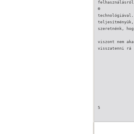
felhasználásról
®
technológiával.
teljesítményük,
szeretnénk, hog
viszont nem aka
visszatenni rá 
5