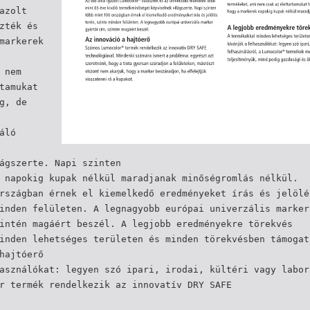
azolt
zték és
markerek
 nem
tamukat
g, de
áló
ágszerte. Napi szinten
 napokig kupak nélkül maradjanak minőségromlás nélkül.
rszágban érnek el kiemelkedő eredményeket írás és jelölé
inden felületen. A legnagyobb európai univerzális marker
intén magáért beszél. A legjobb eredményekre törekvés
inden lehetséges területen és minden törekvésben támogat
hajtóerő
asználókat: legyen szó ipari, irodai, kültéri vagy labor
r termék rendelkezik az innovatív DRY SAFE