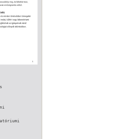
s
ni
atóriumi