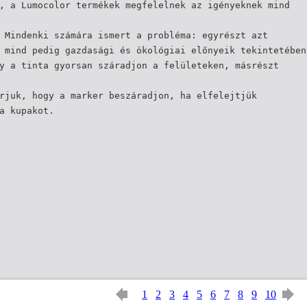
, a Lumocolor termékek megfelelnek az igényeknek mind
 Mindenki számára ismert a probléma: egyrészt azt
 mind pedig gazdasági és ökológiai előnyeik tekintetében
y a tinta gyorsan száradjon a felületeken, másrészt
rjuk, hogy a marker beszáradjon, ha elfelejtjük
a kupakot.
1
2
3
4
5
6
7
8
9
10