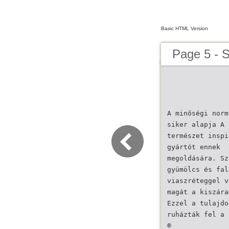
Basic HTML Version
Page 5 -
A minőségi norm
siker alapja A
természet inspi
gyártót ennek
megoldására. Sz
gyümölcs és fal
viaszréteggel v
magát a kiszára
Ezzel a tulajdo
ruházták fel a
®