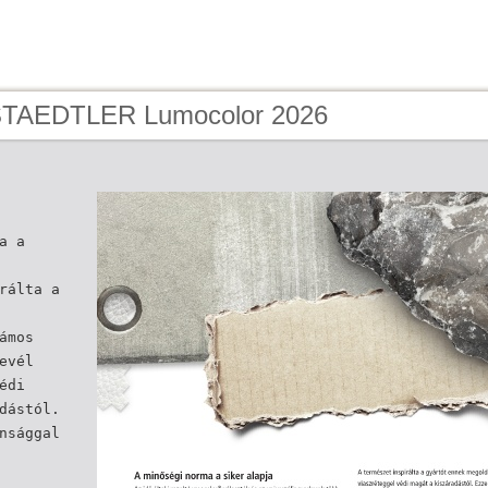
 STAEDTLER Lumocolor 2026
a a
rálta a
ámos
evél
édi
dástól.
nsággal