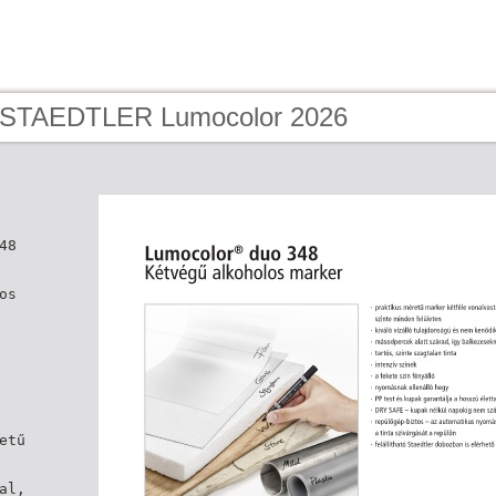
- STAEDTLER Lumocolor 2026
48
os
etű
al,