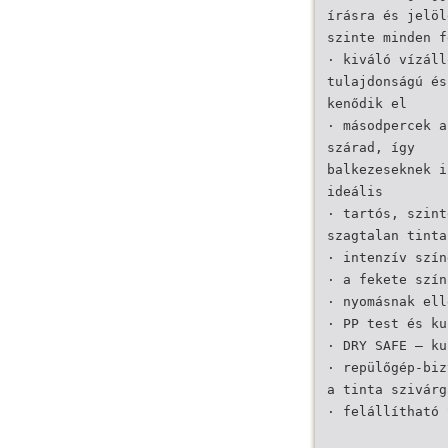
írásra és jelöl
szinte minden f
· kiváló vízáll
tulajdonságú és
kenődik el
· másodpercek a
szárad, így
balkezeseknek i
ideális
· tartós, szint
szagtalan tinta
· intenzív szín
· a fekete szín
· nyomásnak ell
· PP test és ku
· DRY SAFE – ku
· repülőgép-biz
a tinta szivárg
· felállítható 