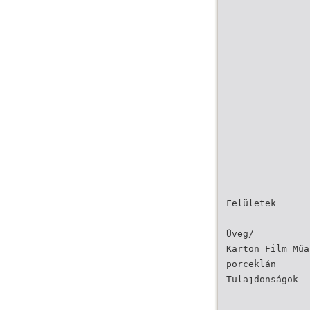
Felületek
Üveg/
Karton Film Műa
porceklán
Tulajdonságok