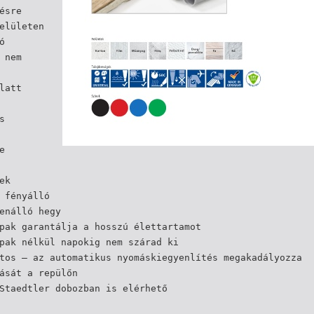
ésre
elületen
ó
 nem
latt
s
e
ek
 fényálló
enálló hegy
pak garantálja a hosszú élettartamot
pak nélkül napokig nem szárad ki
tos – az automatikus nyomáskiegyenlítés megakadályozza
ását a repülőn
Staedtler dobozban is elérhető